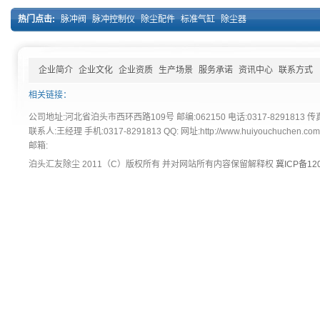
热门点击:
脉冲阀
脉冲控制仪
除尘配件
标准气缸
除尘器
企业简介
企业文化
企业资质
生产场景
服务承诺
资讯中心
联系方式
相关链接：
公司地址:河北省泊头市西环西路109号 邮编:062150 电话:0317-8291813 传真:
联系人:王经理 手机:0317-8291813 QQ: 网址:http://www.huiyouchuchen.co
邮箱:
泊头汇友除尘 2011（C）版权所有 并对网站所有内容保留解释权
冀ICP备120