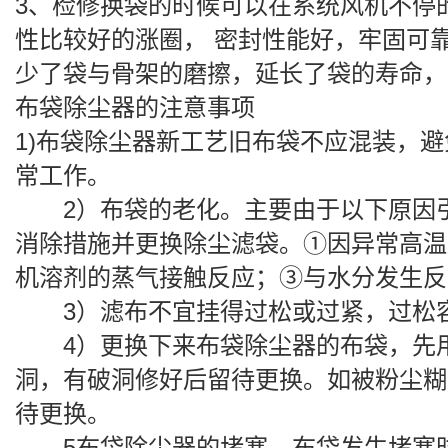
3、检修换袋的时候可以在系统风机不停
性比较好的涨圈， 密封性能好，牢固可
少了袋与骨架的磨擦，延长了袋的寿命，
布袋除尘器
的注意事项
1)
布袋除尘器
新工艺旧布袋不应混装，避
常工作。
2）布袋的老化。主要由于以下原因引
消除措施并更换除尘滤袋。①因异常高温
机溶剂的蒸气接触反应；③与水分发生反
3）滤布不宜挂得过松或过紧，过松容
4）更换下来
布袋除尘器
的布袋，先
洞，有破洞修好后留待更换。如被粉尘糊
待更换。
5
布袋除尘器
的堵塞。布袋发生堵塞