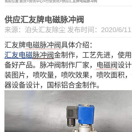
当前位置:
首页
>
资讯中心
>
行业资讯
>
供应汇友牌电磁脉冲阀
供应汇友牌电磁脉冲阀
来源：
泊头汇友除尘
发布时间：2020/6/11 8
汇友牌
电磁脉冲阀
具体介绍：
汇友电磁
脉冲阀
金制作，工艺先进，使用
备好产品。脉冲阀制作厂家，
电磁阀
设计
装图片，喷吹量，喷吹效果，喷吹面积，
器设备设计，国标铝合金制作。