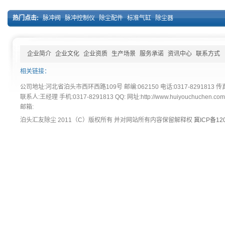
热门点击:
脉冲阀
脉冲控制仪
除尘配件
标准气缸
除尘器
企业简介
企业文化
企业资质
生产场景
服务承诺
资讯中心
联系方式
相关链接：
公司地址:河北省泊头市西环西路109号 邮编:062150 电话:0317-8291813 传真:
联系人:王经理 手机:0317-8291813 QQ: 网址:http://www.huiyouchuchen.co
邮箱:
泊头汇友除尘 2011（C）版权所有 并对网站所有内容保留解释权
冀ICP备120