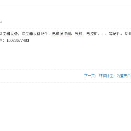
4
除尘器设备，除尘器设备配件：
电磁脉冲阀
、
气缸
、电控柜、、、等配件。专
028677483
下一页：
环保除尘，为蓝天白