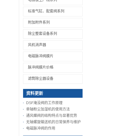
电极板生产线系列
标准气缸、配套阀系列
附加附件系列
除尘整套设备系列
风机消声器
电磁脉冲阀膜片
脉冲阀膜片价格
滤筒除尘器设备
资料更新
DSF淹没阀的工作原理
单轴粉尘加湿机的使用方法
通风蝶阀的结构特点与显著优势
无轴螺旋输送机的日常保养与维护
电磁脉冲阀的作用