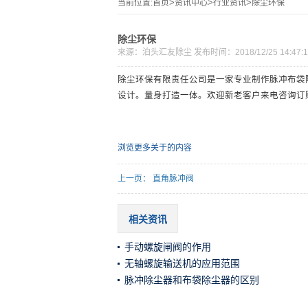
当前位置:
首页
>
资讯中心
>
行业资讯
>
除尘环保
除尘环保
来源：
泊头汇友除尘
发布时间：2018/12/25 14:47:1
除尘环保
有限责任公司是一家专业制作脉冲布袋
设计。量身打造一体。欢迎新老客户来电咨询订购：15
浏览更多关于
的内容
上一页：
直角脉冲阀
相关资讯
手动螺旋闸阀的作用
无轴螺旋输送机的应用范围
脉冲除尘器和布袋除尘器的区别