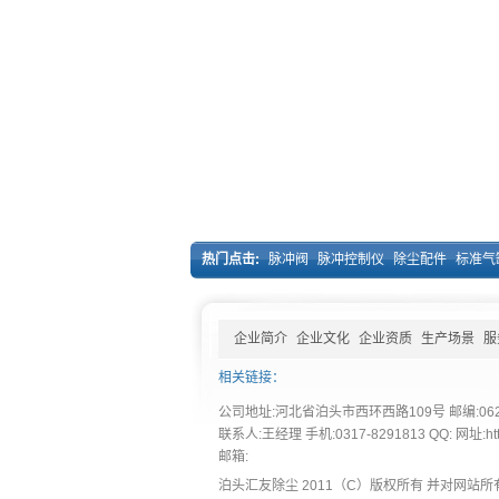
热门点击:
脉冲阀
脉冲控制仪
除尘配件
标准气
企业简介
企业文化
企业资质
生产场景
服
相关链接：
公司地址:河北省泊头市西环西路109号 邮编:062150 
联系人:王经理 手机:0317-8291813 QQ: 网址:http:
邮箱:
泊头汇友除尘 2011（C）版权所有 并对网站