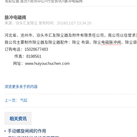
当前位置:
首页
>
资讯中心
>
行业资讯
>
脉冲电磁阀
脉冲电磁阀
来源：
泊头汇友除尘
发布时间：2018/11/27 13:34:20
河北省、沧州市、泊头市汇友除尘器及附件有限责任公司，我公司以信誉求
我公司主要制作除尘器及除尘器配件：除尘 布袋、除尘
电磁脉冲阀
、除尘袋
订购电话：15028677483
传真：8198561
网址：www.huiyouchuchen.com
浏览更多关于
的内容
上一页：
气缸
相关资讯
手动螺旋闸阀的作用