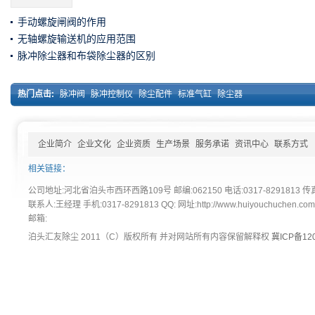
手动螺旋闸阀的作用
无轴螺旋输送机的应用范围
脉冲除尘器和布袋除尘器的区别
热门点击:
脉冲阀
脉冲控制仪
除尘配件
标准气缸
除尘器
企业简介
企业文化
企业资质
生产场景
服务承诺
资讯中心
联系方式
相关链接：
公司地址:河北省泊头市西环西路109号 邮编:062150 电话:0317-8291813 传真:
联系人:王经理 手机:0317-8291813 QQ: 网址:http://www.huiyouchuchen.co
邮箱:
泊头汇友除尘 2011（C）版权所有 并对网站所有内容保留解释权
冀ICP备120